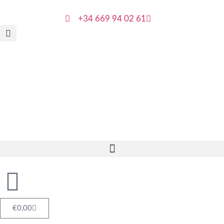
+34 669 94 02 61
€
0,00