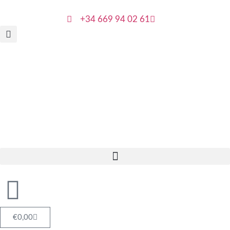
+34 669 94 02 61
€
0,00