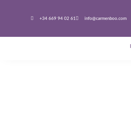
+34 669 94 02 61
info@carmenboo.com
Curso de Cr