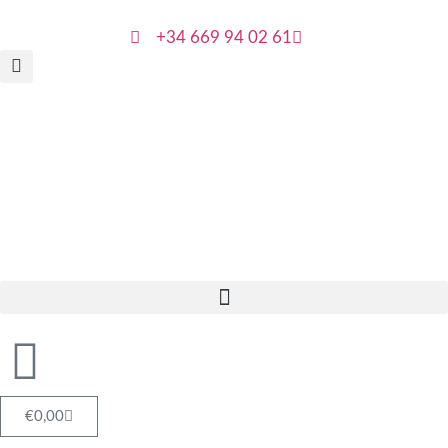
+34 669 94 02 61
€
0,00