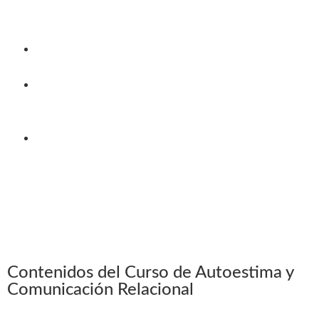
que se puedan aplicar de forma práctica en nuestra
vida cotidiana
Conocer la ética del cuidado y su vinculación con la
vida afectiva
Desarrollar un mapa de las propias relaciones para
ubicar cada vinculo en el lugar que corresponda sin
expectativas inadecuadas
Aplicar técnicas de comunicación psicoafectiva que
nos ayuden a mejorar nuestras relaciones.
Contenidos del Curso de Autoestima y
Comunicación Relacional