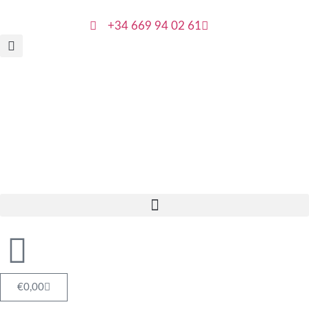
+34 669 94 02 61
€
0,00