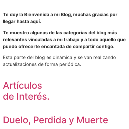
Blog Carmen Boó
Te doy la Bienvenida a mi Blog, muchas gracias por
llegar hasta aquí.
Últimas Publicaciones sobre:
Te muestro algunas de las categorías del blog más
relevantes vinculadas a mi trabajo y a todo aquello que
Terapia Emocional, Cursos de Desarrollo Personal,
Neurociencia, Aceites Esenciales, Psicología y Educación
puedo ofrecerte encantada de compartir contigo.
Esta parte del blog es dinámica y se van realizando
actualizaciones de forma periódica.
Artículos
de Interés.
Duelo, Perdida y Muerte